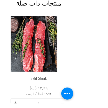
منتجات ذات صلة
Skirt Steak
السعر
/
1رطل
١
٣