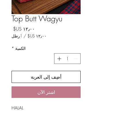
Top Butt Wagyu
السعر
/
1رطل
لكل
الكمية
*
1
رطل
أضِف إلى العربة
اشترِ الآن
HALAL