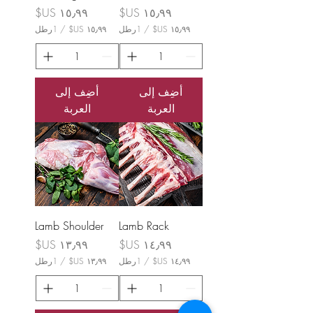
السعر
السعر
/
1رطل
/
1رطل
١
١
٥
٥
٫
٫
٩
٩
أضِف إلى
أضِف إلى
٩
٩
العربة
العربة
U
U
S
S
$
$
ل
ل
ك
ك
ل
ل
1
1
ر
ر
ط
ط
ل
ل
Lamb Shoulder
Lamb Rack
السعر
السعر
/
1رطل
/
1رطل
١
١
٣
٤
٫
٫