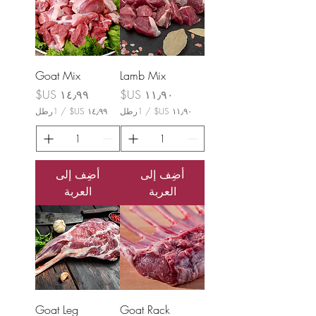
ك
ل
ل
ك
1
ل
ر
1
ط
ر
ل
ط
ل
Goat Mix
Lamb Mix
السعر
السعر
/
1رطل
/
1رطل
١
١
٤
١
٫
٫
٩
٩
أضِف إلى
أضِف إلى
٩
٠
العربة
العربة
U
U
S
S
$
$
ل
ل
ك
ك
ل
ل
1
1
ر
ر
ط
ط
ل
ل
Goat Leg
Goat Rack