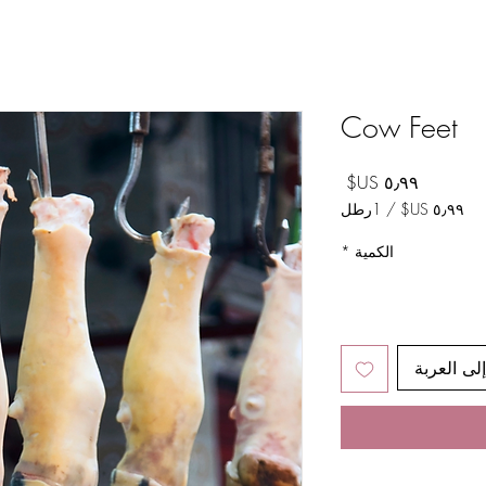
Cow Feet
السعر
/
1رطل
‏٥٫٩٩ US$
لكل
الكمية
*
1
رطل
لى العربة