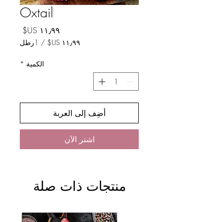
Oxtail
السعر
/
1رطل
لكل
الكمية
*
1
رطل
أضِف إلى العربة
اشترِ الآن
منتجات ذات صلة