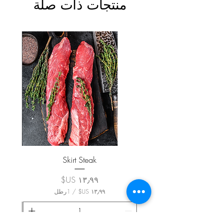
منتجات ذات صلة
Skirt Steak
السعر
/
1رطل
١
٣