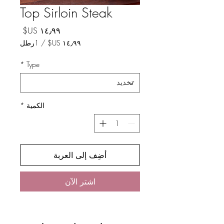
Top Sirloin Steak
السعر
/
1رطل
لكل
*
Type
1
رطل
الكمية
*
أضِف إلى العربة
اشترِ الآن