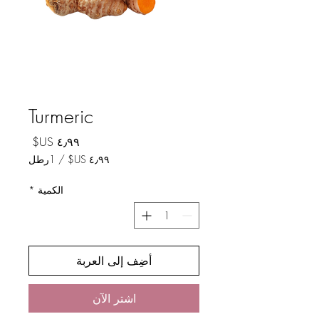
Turmeric
السعر
/
1رطل
لكل
الكمية
*
1
رطل
أضِف إلى العربة
اشترِ الآن