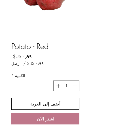
Potato - Red
السعر
/
1رطل
لكل
الكمية
*
1
رطل
أضِف إلى العربة
اشترِ الآن