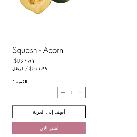
Squash - Acorn
السعر
/
1رطل
لكل
الكمية
*
1
رطل
أضِف إلى العربة
اشترِ الآن