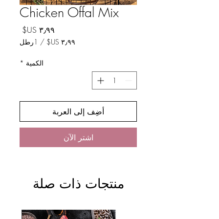
Chicken Offal Mix
السعر
/
1رطل
لكل
الكمية
*
1
رطل
أضِف إلى العربة
اشترِ الآن
منتجات ذات صلة