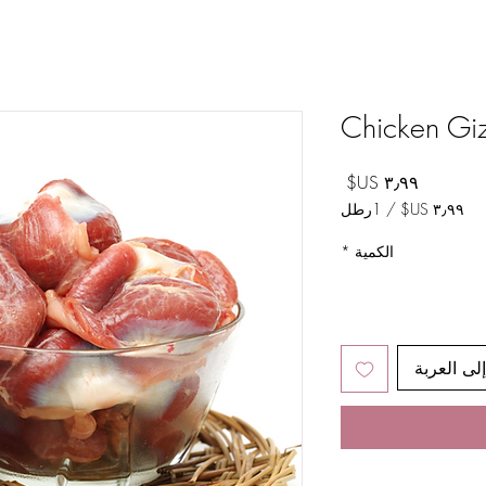
Chicken Gi
السعر
/
1رطل
‏٣٫٩٩ US$
لكل
الكمية
*
1
رطل
لى العربة