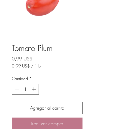
Tomato Plum
Precio
0,99 US$
0,99 US$
/
1lb
0,99 US$
por
Cantidad
*
1
Libra
Agregar al carrito
Realizar compra