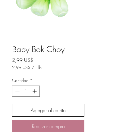
Baby Bok Choy
Precio
2,99 US$
2,99 US$
/
1lb
2,99 US$
por
Cantidad
*
1
Libra
Agregar al carrito
Realizar compra