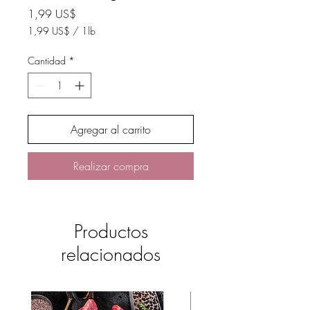
Precio
1,99 US$
1,99 US$
/
1lb
1,99 US$
por
Cantidad
*
1
Libra
Agregar al carrito
Realizar compra
Productos
relacionados