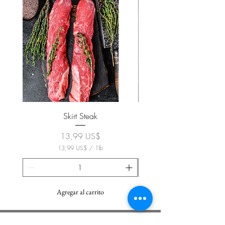
Skirt Steak
Precio
13,99 US$
13,99 US$
/
1lb
1
3
,
9
9
Agregar al carrito
U
S
$
SUSCRÍBASE A NUESTRO BOLETÍN