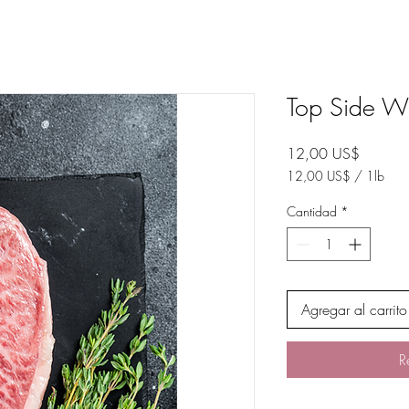
Top Side W
Precio
12,00 US$
12,00 US$
/
1lb
12,00 US$
por
Cantidad
*
1
Libra
Agregar al carrito
R