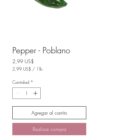
Pepper - Poblano
Precio
2,99 US$
2,99 US$
/
1lb
2,99 US$
por
Cantidad
*
1
Libra
Agregar al carrito
Realizar compra