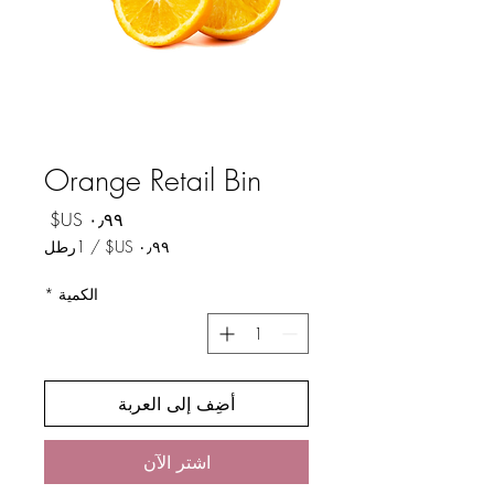
Orange Retail Bin
السعر
/
1رطل
لكل
الكمية
*
1
رطل
أضِف إلى العربة
اشترِ الآن