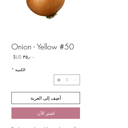
Onion - Yellow #50
السعر
الكمية
*
أضِف إلى العربة
اشترِ الآن