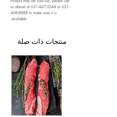
Product may be sold out, please call
us ahead at 631-467-3244 or 631-
468-8888 to make sure it is
available.
منتجات ذات صلة