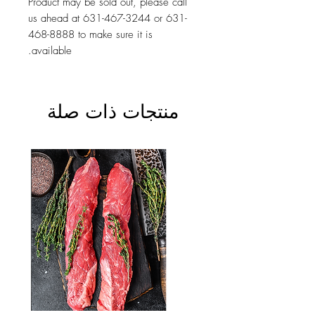
Product may be sold out, please call
us ahead at 631-467-3244 or 631-
468-8888 to make sure it is
available.
منتجات ذات صلة