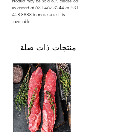
Product may be sold out, please call
us ahead at 631-467-3244 or 631-
468-8888 to make sure it is
available.
منتجات ذات صلة