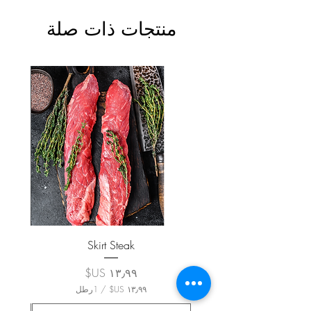
منتجات ذات صلة
Skirt Steak
السعر
/
1رطل