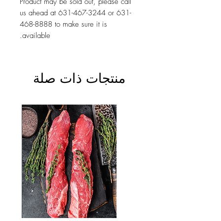
Product may be sold out, please call
us ahead at 631-467-3244 or 631-
468-8888 to make sure it is
available.
منتجات ذات صلة