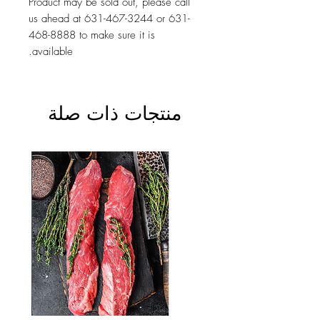
Product may be sold out, please call
us ahead at 631-467-3244 or 631-
468-8888 to make sure it is
available.
منتجات ذات صلة