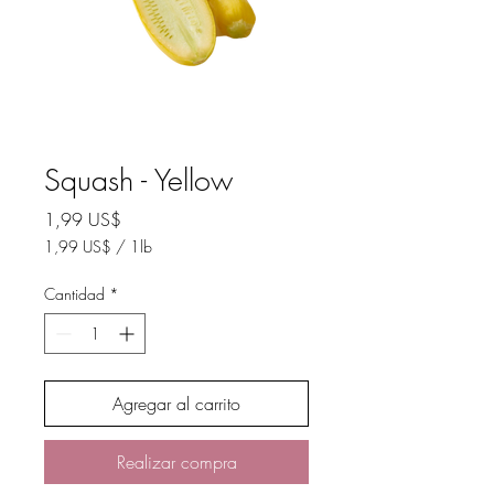
Squash - Yellow
Precio
1,99 US$
1,99 US$
/
1lb
1,99 US$
por
Cantidad
*
1
Libra
Agregar al carrito
Realizar compra